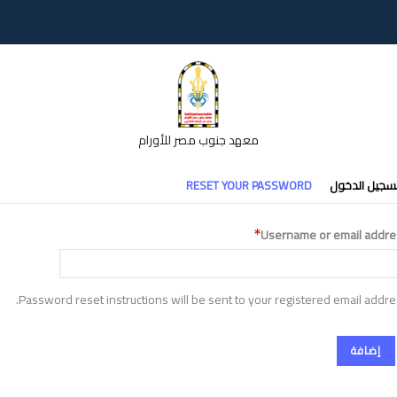
معهد جنوب مصر للأورام
تبويبات
سجيل الدخول
RESET YOUR PASSWORD
أساسية
Username or email addre
Password reset instructions will be sent to your registered email addre