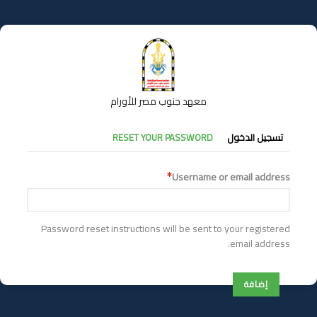
تجاوز
إلى
المحتوى
الرئيسي
معهد جنوب مصر للأورام
التبويبات
تسجيل الدخول
RESET YOUR PASSWORD
الأساسية
Username or email address
Password reset instructions will be sent to your registered
email address.