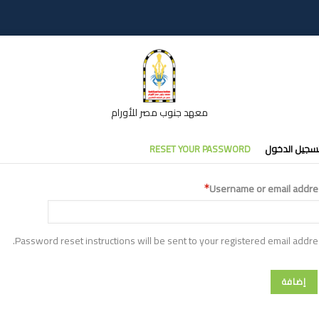
معهد جنوب مصر للأورام
تبويبات
سجيل الدخول
RESET YOUR PASSWORD
أساسية
Username or email addre
Password reset instructions will be sent to your registered email addre