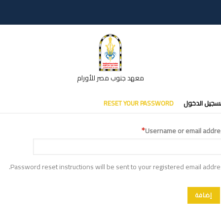
معهد جنوب مصر للأورام
تبويبات
سجيل الدخول
RESET YOUR PASSWORD
أساسية
Username or email addre
Password reset instructions will be sent to your registered email addre