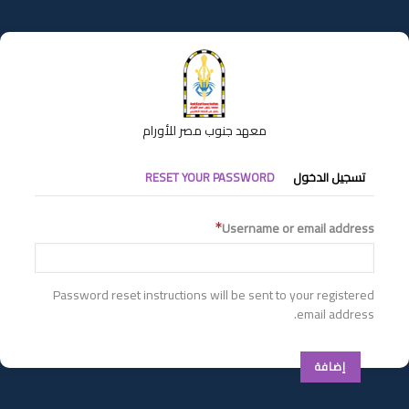
تجاوز
إلى
المحتوى
الرئيسي
معهد جنوب مصر للأورام
التبويبات
تسجيل الدخول
RESET YOUR PASSWORD
الأساسية
Username or email address
Password reset instructions will be sent to your registered
email address.