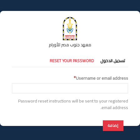
تجاوز
إلى
المحتوى
الرئيسي
معهد جنوب مصر للأورام
التبويبات
تسجيل الدخول
RESET YOUR PASSWORD
الأساسية
Username or email address
Password reset instructions will be sent to your registered
email address.