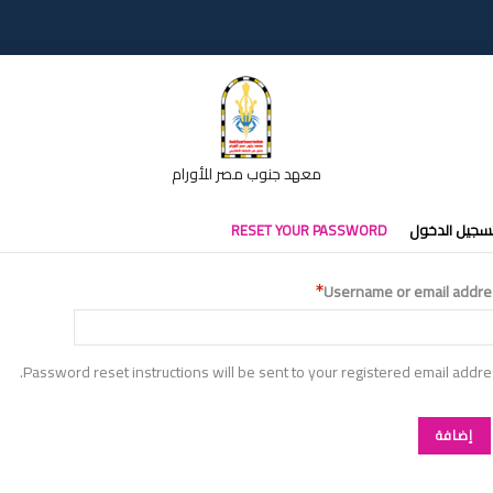
معهد جنوب مصر للأورام
تبويبات
سجيل الدخول
RESET YOUR PASSWORD
أساسية
Username or email addre
Password reset instructions will be sent to your registered email addre