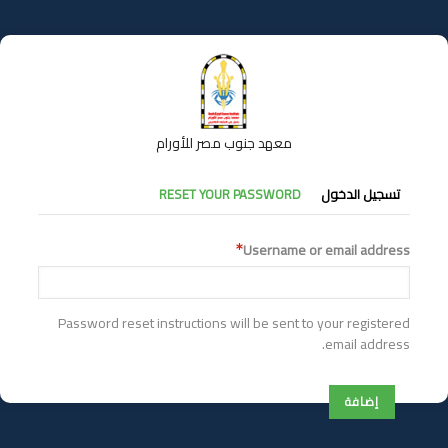
تجاوز
إلى
المحتوى
الرئيسي
معهد جنوب مصر للأورام
التبويبات
تسجيل الدخول
RESET YOUR PASSWORD
الأساسية
Username or email address
Password reset instructions will be sent to your registered
email address.