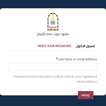
تجاوز
إلى
المحتوى
الرئيسي
معهد جنوب مصر للأورام
التبويبات
تسجيل الدخول
RESET YOUR PASSWORD
الأساسية
Username or email address
Password reset instructions will be sent to your registered
email address.