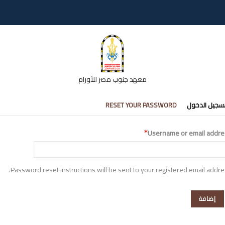
معهد جنوب مصر للأورام
تبويبات
سجيل الدخول
RESET YOUR PASSWORD
أساسية
Username or email addre
Password reset instructions will be sent to your registered email addre