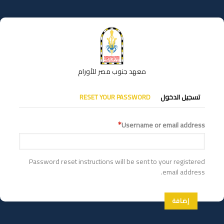
تجاوز
إلى
المحتوى
الرئيسي
معهد جنوب مصر للأورام
التبويبات
تسجيل الدخول
RESET YOUR PASSWORD
الأساسية
Username or email address
Password reset instructions will be sent to your registered
email address.