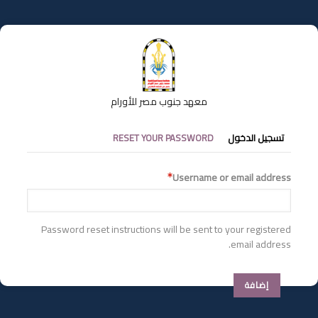
تجاوز
إلى
المحتوى
الرئيسي
معهد جنوب مصر للأورام
التبويبات
تسجيل الدخول
RESET YOUR PASSWORD
الأساسية
Username or email address
Password reset instructions will be sent to your registered
email address.