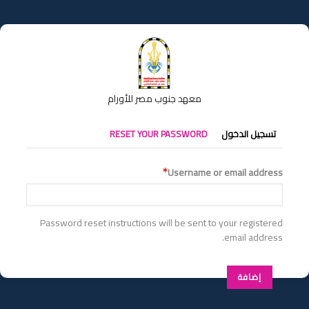
تجاوز
إلى
المحتوى
الرئيسي
معهد جنوب مصر للأورام
التبويبات
تسجيل الدخول
RESET YOUR PASSWORD
الأساسية
Username or email address
Password reset instructions will be sent to your registered
email address.