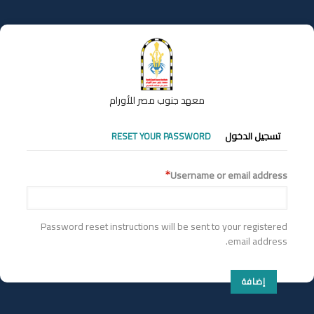
تجاوز
إلى
المحتوى
الرئيسي
معهد جنوب مصر للأورام
التبويبات
تسجيل الدخول
RESET YOUR PASSWORD
الأساسية
Username or email address
Password reset instructions will be sent to your registered
email address.