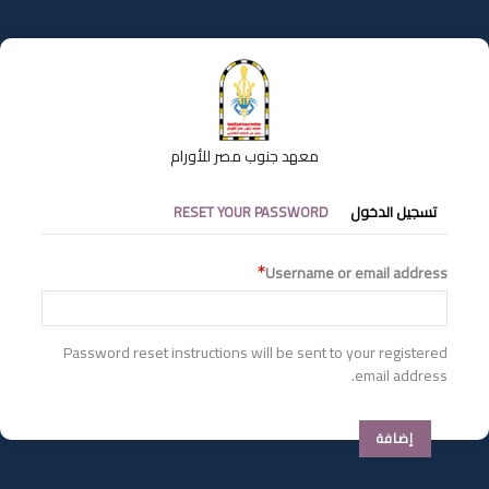
تجاوز
إلى
المحتوى
الرئيسي
معهد جنوب مصر للأورام
التبويبات
تسجيل الدخول
RESET YOUR PASSWORD
الأساسية
Username or email address
Password reset instructions will be sent to your registered
email address.