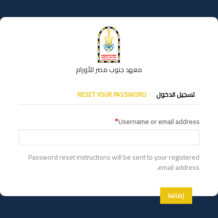
تجاوز
إلى
المحتوى
الرئيسي
معهد جنوب مصر للأورام
التبويبات
تسجيل الدخول
RESET YOUR PASSWORD
الأساسية
Username or email address
Password reset instructions will be sent to your registered
email address.