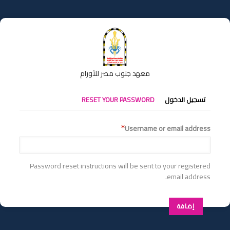
تجاوز
إلى
المحتوى
الرئيسي
معهد جنوب مصر للأورام
التبويبات
تسجيل الدخول
RESET YOUR PASSWORD
الأساسية
Username or email address
Password reset instructions will be sent to your registered
email address.