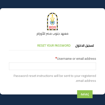
تجاوز
إلى
المحتوى
الرئيسي
معهد جنوب مصر للأورام
التبويبات
تسجيل الدخول
RESET YOUR PASSWORD
الأساسية
Username or email address
Password reset instructions will be sent to your registered
email address.