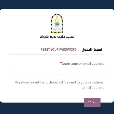
تجاوز
إلى
المحتوى
الرئيسي
معهد جنوب مصر للأورام
التبويبات
تسجيل الدخول
RESET YOUR PASSWORD
الأساسية
Username or email address
Password reset instructions will be sent to your registered
email address.