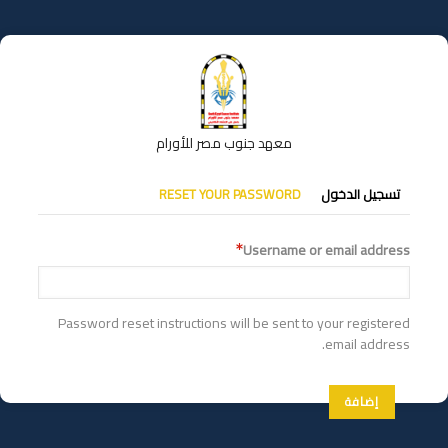
تجاوز
إلى
المحتوى
الرئيسي
معهد جنوب مصر للأورام
التبويبات
تسجيل الدخول
RESET YOUR PASSWORD
الأساسية
Username or email address
Password reset instructions will be sent to your registered
email address.