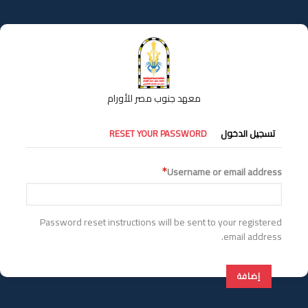
تجاوز
إلى
المحتوى
الرئيسي
معهد جنوب مصر للأورام
التبويبات
تسجيل الدخول
RESET YOUR PASSWORD
الأساسية
Username or email address
Password reset instructions will be sent to your registered
email address.