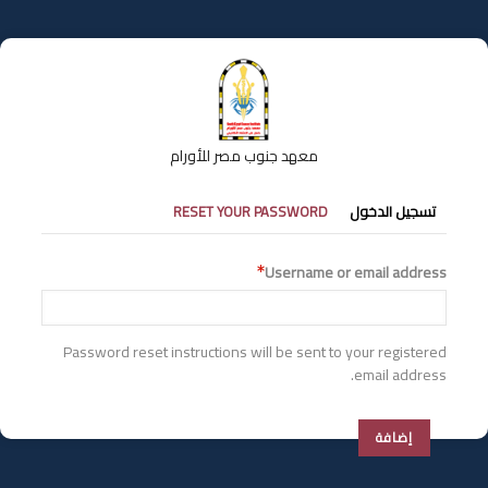
تجاوز
إلى
المحتوى
الرئيسي
معهد جنوب مصر للأورام
التبويبات
تسجيل الدخول
RESET YOUR PASSWORD
الأساسية
Username or email address
Password reset instructions will be sent to your registered
email address.