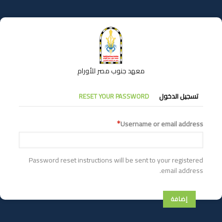
تجاوز
إلى
المحتوى
الرئيسي
معهد جنوب مصر للأورام
التبويبات
تسجيل الدخول
RESET YOUR PASSWORD
الأساسية
Username or email address
Password reset instructions will be sent to your registered
email address.