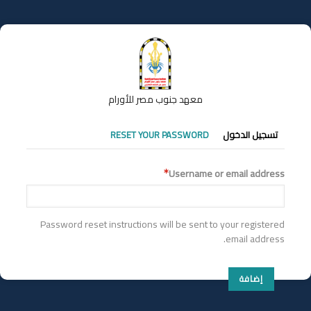
تجاوز
إلى
المحتوى
الرئيسي
معهد جنوب مصر للأورام
التبويبات
تسجيل الدخول
RESET YOUR PASSWORD
الأساسية
Username or email address
Password reset instructions will be sent to your registered
email address.