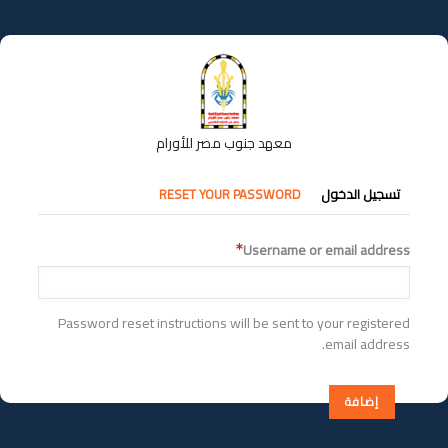
تجاوز
إلى
المحتوى
الرئيسي
معهد جنوب مصر للأورام
التبويبات
تسجيل الدخول
RESET YOUR PASSWORD
الأساسية
Username or email address
Password reset instructions will be sent to your registered
email address.