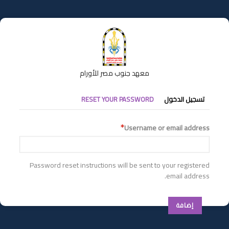
تجاوز
إلى
المحتوى
الرئيسي
معهد جنوب مصر للأورام
التبويبات
تسجيل الدخول
RESET YOUR PASSWORD
الأساسية
Username or email address
Password reset instructions will be sent to your registered
email address.