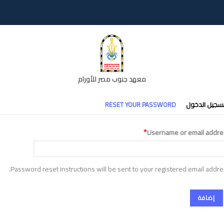
معهد جنوب مصر للأورام
تبويبات
سجيل الدخول
RESET YOUR PASSWORD
أساسية
Username or email addre
Password reset instructions will be sent to your registered email addre