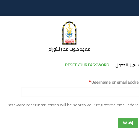
معهد جنوب مصر للأورام
تبويبات
سجيل الدخول
RESET YOUR PASSWORD
أساسية
Username or email addre
Password reset instructions will be sent to your registered email addre