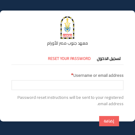
تجاوز
إلى
المحتوى
الرئيسي
معهد جنوب مصر للأورام
التبويبات
تسجيل الدخول
RESET YOUR PASSWORD
الأساسية
Username or email address
Password reset instructions will be sent to your registered
email address.