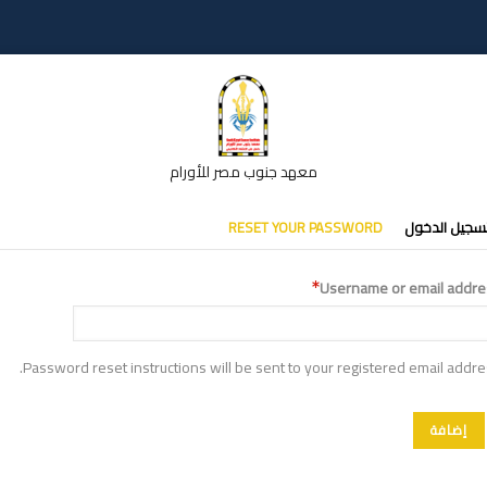
معهد جنوب مصر للأورام
تبويبات
سجيل الدخول
RESET YOUR PASSWORD
أساسية
Username or email addre
Password reset instructions will be sent to your registered email addre