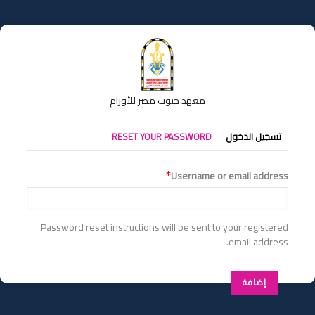
تجاوز
إلى
المحتوى
الرئيسي
معهد جنوب مصر للأورام
التبويبات
تسجيل الدخول
RESET YOUR PASSWORD
الأساسية
Username or email address
Password reset instructions will be sent to your registered
email address.