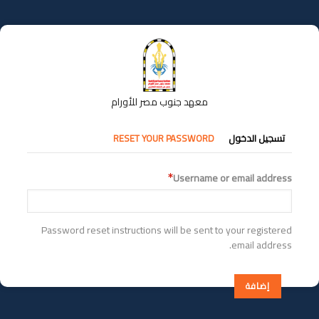
تجاوز
إلى
المحتوى
الرئيسي
معهد جنوب مصر للأورام
التبويبات
تسجيل الدخول
RESET YOUR PASSWORD
الأساسية
Username or email address
Password reset instructions will be sent to your registered
email address.