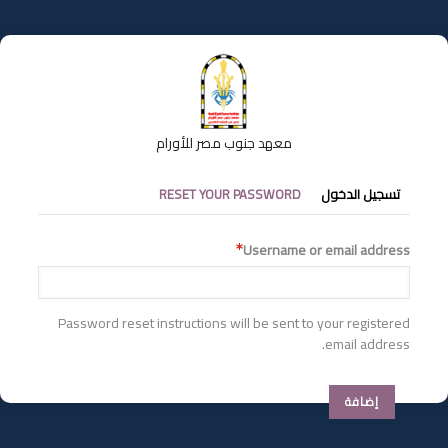
تجاوز
إلى
المحتوى
الرئيسي
معهد جنوب مصر للأورام
التبويبات
تسجيل الدخول
RESET YOUR PASSWORD
الأساسية
Username or email address
Password reset instructions will be sent to your registered
email address.