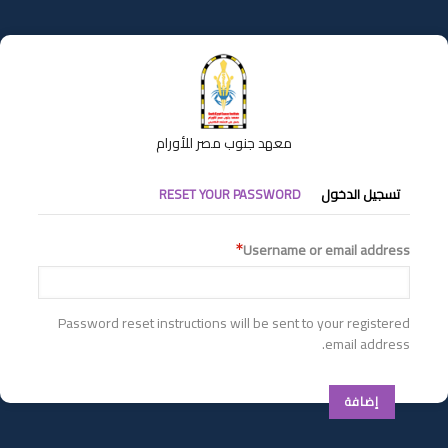
تجاوز
إلى
المحتوى
الرئيسي
معهد جنوب مصر للأورام
التبويبات
تسجيل الدخول
RESET YOUR PASSWORD
الأساسية
Username or email address
Password reset instructions will be sent to your registered
email address.