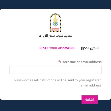
تجاوز
إلى
المحتوى
الرئيسي
معهد جنوب مصر للأورام
التبويبات
تسجيل الدخول
RESET YOUR PASSWORD
الأساسية
Username or email address
Password reset instructions will be sent to your registered
email address.