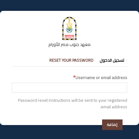
تجاوز
إلى
المحتوى
الرئيسي
معهد جنوب مصر للأورام
التبويبات
تسجيل الدخول
RESET YOUR PASSWORD
الأساسية
Username or email address
Password reset instructions will be sent to your registered
email address.