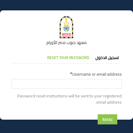
تجاوز
إلى
المحتوى
الرئيسي
معهد جنوب مصر للأورام
التبويبات
تسجيل الدخول
RESET YOUR PASSWORD
الأساسية
Username or email address
Password reset instructions will be sent to your registered
email address.