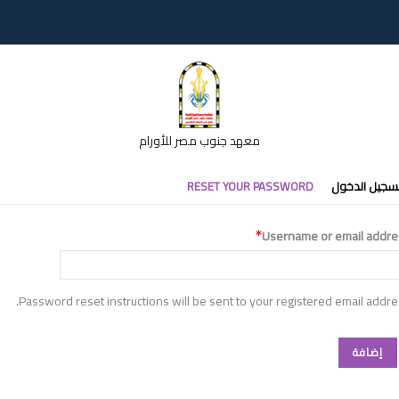
معهد جنوب مصر للأورام
تبويبات
سجيل الدخول
RESET YOUR PASSWORD
أساسية
Username or email addre
Password reset instructions will be sent to your registered email addre