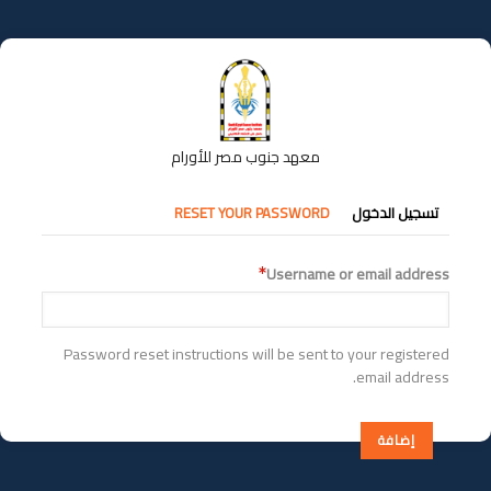
تجاوز
إلى
المحتوى
الرئيسي
معهد جنوب مصر للأورام
التبويبات
تسجيل الدخول
RESET YOUR PASSWORD
الأساسية
Username or email address
Password reset instructions will be sent to your registered
email address.