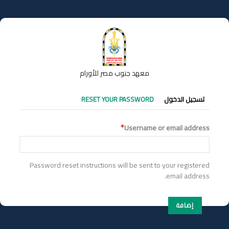
تجاوز
إلى
المحتوى
الرئيسي
معهد جنوب مصر للأورام
التبويبات
تسجيل الدخول
RESET YOUR PASSWORD
الأساسية
Username or email address
Password reset instructions will be sent to your registered
email address.