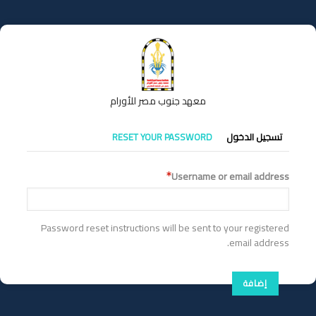
تجاوز
إلى
المحتوى
الرئيسي
معهد جنوب مصر للأورام
التبويبات
تسجيل الدخول
RESET YOUR PASSWORD
الأساسية
Username or email address
Password reset instructions will be sent to your registered
email address.