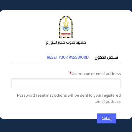
تجاوز
إلى
المحتوى
الرئيسي
معهد جنوب مصر للأورام
التبويبات
تسجيل الدخول
RESET YOUR PASSWORD
الأساسية
Username or email address
Password reset instructions will be sent to your registered
email address.