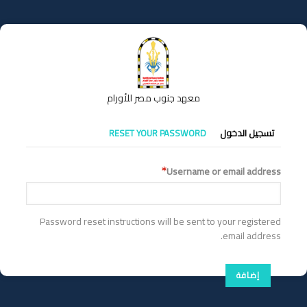
تجاوز
إلى
المحتوى
الرئيسي
معهد جنوب مصر للأورام
التبويبات
تسجيل الدخول
RESET YOUR PASSWORD
الأساسية
Username or email address
Password reset instructions will be sent to your registered
email address.