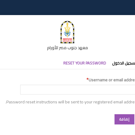
معهد جنوب مصر للأورام
تبويبات
سجيل الدخول
RESET YOUR PASSWORD
أساسية
Username or email addre
Password reset instructions will be sent to your registered email addre