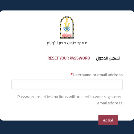
تجاوز
إلى
المحتوى
الرئيسي
معهد جنوب مصر للأورام
التبويبات
تسجيل الدخول
RESET YOUR PASSWORD
الأساسية
Username or email address
Password reset instructions will be sent to your registered
email address.