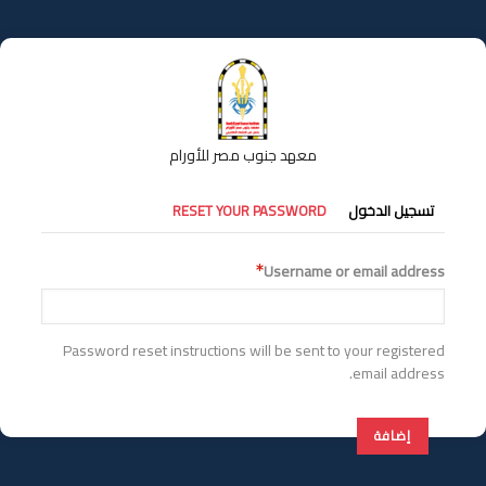
تجاوز
إلى
المحتوى
الرئيسي
معهد جنوب مصر للأورام
التبويبات
تسجيل الدخول
RESET YOUR PASSWORD
الأساسية
Username or email address
Password reset instructions will be sent to your registered
email address.