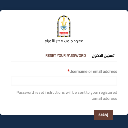
تجاوز
إلى
المحتوى
الرئيسي
معهد جنوب مصر للأورام
التبويبات
تسجيل الدخول
RESET YOUR PASSWORD
الأساسية
Username or email address
Password reset instructions will be sent to your registered
email address.