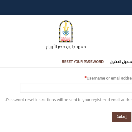
معهد جنوب مصر للأورام
تبويبات
سجيل الدخول
RESET YOUR PASSWORD
أساسية
Username or email addre
Password reset instructions will be sent to your registered email addre