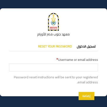
تجاوز
إلى
المحتوى
الرئيسي
معهد جنوب مصر للأورام
التبويبات
تسجيل الدخول
RESET YOUR PASSWORD
الأساسية
Username or email address
Password reset instructions will be sent to your registered
email address.