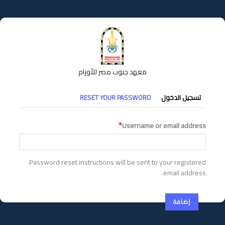
تجاوز
إلى
المحتوى
الرئيسي
معهد جنوب مصر للأورام
التبويبات
تسجيل الدخول
RESET YOUR PASSWORD
الأساسية
Username or email address
Password reset instructions will be sent to your registered
email address.